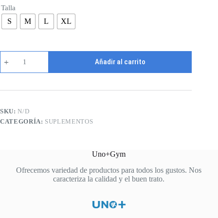
Talla
S
M
L
XL
Guantillas
Añadir al carrito
cantidad
SKU:
N/D
CATEGORÍA:
SUPLEMENTOS
Uno+Gym
Ofrecemos variedad de productos para todos los gustos. Nos
caracteriza la calidad y el buen trato.